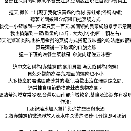
當然在採買的時候就不會去注意,更別說出現在自家的餐桌上
這天,攤位上出現了我從沒買過的食材-赤蛙螺(俗稱肉螺)
聽著老闆娘邊介紹邊口述烹調方式
後從一小籃喊到一大籃只要一百元,當圍觀的民眾紛紛舉手示意
我也搶購到一籃(重量約1.5斤 . 大大小小約四十顆左右)
想天氣漸漸炎熱,也許用汆燙的烹調方式搭配五味醬的吃法應該很
算是彌補一下璇媽的口腹之慾
週一下班的晚餐主菜就是"汆燙肉螺佐五味醬"
這中文名稱為[赤蛙螺]的食用貝類,漁民俗稱為[肉螺]
貝殼外觀頗為漂亮,裡面的螺肉也不小
大多棲息於岩礁區或砂質的淺海,喜歡出沒在珊瑚礁之間,
通常捕食環節動物或棘皮動物為食。
溫熱帶海域常常發現,台灣以西南部海域較多,基隆及澎湖亦有發
作法:
1.起鍋燒水加入薑片與少許鹽巴與米酒
2.將赤蛙螺稍微洗淨放入滾水中汆燙約45秒~1分鐘即可起鍋