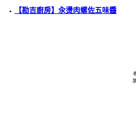
【勘吉廚房】汆燙肉螺佐五味醬