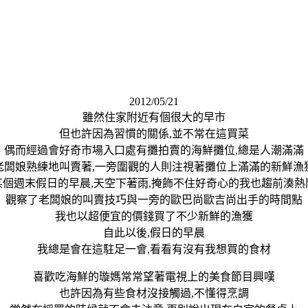
2012/05/21
雖然住家附近有個很大的早市
但也許因為習慣的關係,並不常在這買菜
偶而經過會好奇市場入口處有攤拍賣的海鮮攤位,總是人潮滿滿
老闆娘熟練地叫賣著,一旁圍觀的人則注視著攤位上滿滿的新鮮漁
某個週末假日的早晨,天空下著雨,掩飾不住好奇心的我也趨前湊熱
觀察了老闆娘的叫賣技巧與一旁的歐巴尚歐吉尚出手的時間點
我也以超便宜的價錢買了不少新鮮的漁獲
自此以後,假日的早晨
我總是會在這駐足一會,看看有沒有我想買的食材
喜歡吃海鮮的璇媽常常望著電視上的美食節目興嘆
也許因為有些食材沒接觸過,不懂得烹調