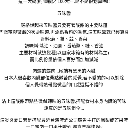
這一大碗(約40顆)才100大洋,是不是很划算呢!!
五味醬
嚴格說起來五味醬只要有著酸甜的主要味道
些微辣與微鹹的次要味道,再添點香料的香氣,這五味醬就已經算
香料:蔥、薑、蒜、香菜
調味料:醬油、油膏、番茄醬、糖、香油
主要材料就這幾種(以自家冰箱有的材料為主)
而比例份量依個人喜好而加加減減
肉螺的螺肉...尾端有黑黑的內臟
日本人很喜歡內臟部位帶點微苦的感覺,若不愛的的可以剃除
個人覺得這帶點微苦的口感還挺不錯的
沾上這酸甜帶點些微鹹辣味的五味醬,搭配食材本身內臟的苦味
還真的是五味俱全...
這炎炎夏日若是搭配最近台灣啤酒公司廣告主打的鳳梨或芒果啤
一口螺肉一口果汁啤酒,還真是痛快啊~