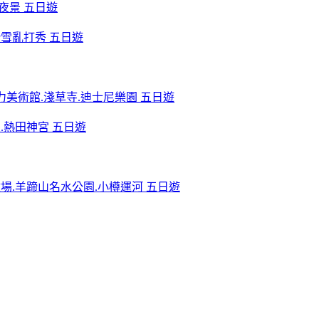
夜景 五日遊
滑雪亂打秀 五日遊
力美術館.淺草寺.迪士尼樂園 五日遊
.熱田神宮 五日遊
牧場.羊蹄山名水公園.小樽運河 五日遊