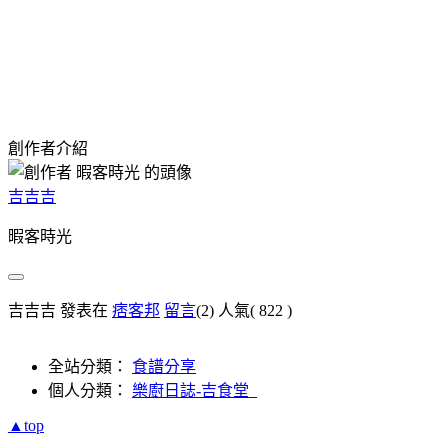
創作者介紹
吉吉吉
暇客時光
吉吉吉 發表在
痞客邦
留言
(2)
人氣(
822
)
全站分類：
食譜分享
個人分類：
樂廚日誌-吉食堂
▲top