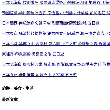
日本北海道-紋別破冰.層雲峽冰瀑祭.小樽運河.登別地獄谷.函館
韓國首爾-華川鱒魚冰雪節.南怡島.小法國村.汗蒸幕.葡萄酒莊.
日本關西-南紀浦島忘歸洞名湯.關西四都環球影城 五日遊
日本東京-橫濱拉麵博物館.箱根國立公園.蘆之湖.三鷹之森吉卜
日本北陸-黑部立山.合掌村.兼六園.上三之町.飛驒祭之森.香嵐溪
柬埔寨-印象高棉.吳哥窟之旅 五日遊
日本北海道-層雲峽溫泉.網走湖.洞爺湖.富良野.四季彩之丘.熊
日本九州-豪斯登堡.阿蘇火山.太宰府 五日遊
旅遊．美食．生活
最新文章