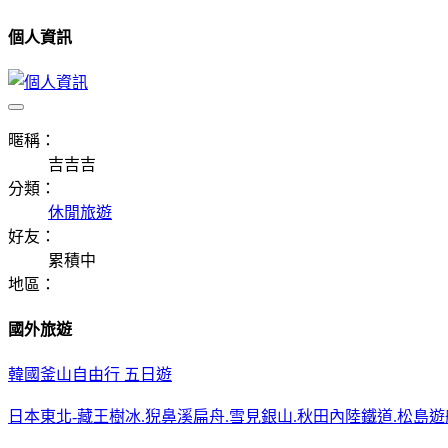
個人資訊
暱稱：
吉吉吉
分類：
休閒旅遊
好友：
累積中
地區：
國外旅遊
韓國釜山自由行 五日遊
日本東北-藏王樹冰.猊鼻溪扁舟.雪見銀山.秋田內陸鐵道.松島遊