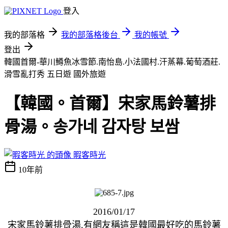
登入
我的部落格
我的部落格後台
我的帳號
登出
韓國首爾-華川鱒魚冰雪節.南怡島.小法國村.汗蒸幕.葡萄酒莊.
滑雪亂打秀 五日遊
國外旅遊
【韓國。首爾】宋家馬鈴薯排
骨湯。송가네 감자탕 보쌈
暇客時光
10年前
2016/01/17
宋家馬鈴薯排骨湯,有網友稱這是韓國最好吃的馬鈴薯