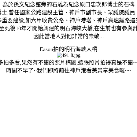
為於孫文紀念館旁的石雕為紀念原口忠次郎博士的石碑
士,曾任國家公路建設主管、神戶市副市長、眾議院議員、神
多重要建設,如六甲收費公路、神戶港塔、神戶高速鐵路還
至死後10年才開始興建的明石海峽大橋,在生前也有參與
因此當地人對他非常的崇敬...
Eason拍的明石海峽大橋
多拍多看,果然有不錯的照片構圖,這張照片拍得真是不錯~
時間不早了~我們即將前往神戶港看美景享美食囉~~