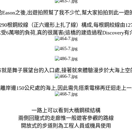
交給Eason之後,出遊拍照幫了我不少忙,幫大家拍拍到此一遊
90根鋼絞線（正六邊形上扎了線）構成,每根鋼絞線由1
受6萬噸的負荷,真的很厲害(這橋的建造過程Discovery有
方就是舞子展望台的入口處,接著就來體驗漫步於大海上空的
離岸邊150公尺處的海上,因此需先搭乘電梯再迂迴走上
一路上可以看到大橋鋼樑結構
兩側回籠式的走廊惟一般遊客參觀的路線
開放式的步道則為工程人員或機具使用