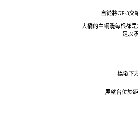
自從將GF-3
大橋的主鋼纜每根都是2
足以承
橋墩下
展望台位於距