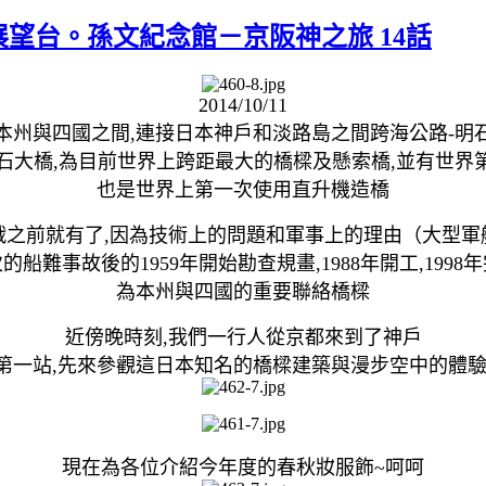
望台。孫文紀念館－京阪神之旅 14話
2014/10/11
本州與四國之間,連接日本神戶和淡路島之間跨海公路-明
石大橋,為目前世界上跨距最大的橋樑及懸索橋,並有世界第三
也是世界上第一次使用直升機造橋
戰之前就有了,因為技術上的問題和軍事上的理由（大型軍
的船難事故後的1959年開始勘查規畫,1988年開工,1998
為本州與四國的重要聯絡橋樑
近傍晚時刻,我們一行人從京都來到了神戶
第一站,先來參觀這日本知名的橋樑建築與漫步空中的體驗
現在為各位介紹今年度的春秋妝服飾~呵呵