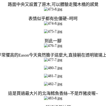
路面中央又設置了原木,可以體驗走獨木橋的感覺
表情似乎都有些僵硬~呵呵
到此一腳
平常懼高的Eason今天竟然膽子這麼大,直接躺在透明玻璃上
這是買過最大片的北海鱈魚香絲~不是炸豬皮喔~