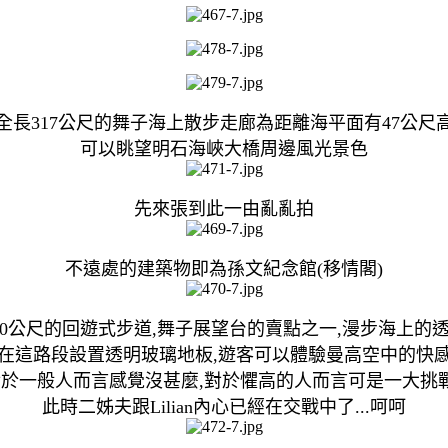
全長317公尺的舞子海上散步走廊為距離海平面有47公尺
可以眺望明石海峽大橋周邊風光景色
先來張到此一由亂亂拍
不遠處的建築物即為孫文紀念館(移情閣)
50公尺的回遊式步道,舞子展望台的賣點之一,漫步海上的
在這路段設置透明玻璃地板,遊客可以體驗曼高空中的快
於一般人而言感覺沒甚麼,對於懼高的人而言可是一大挑
此時二姊夫跟Lilian內心已經在交戰中了...呵呵