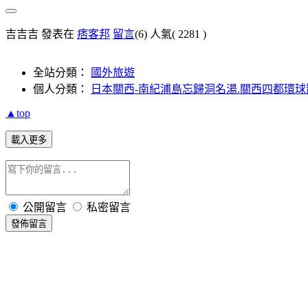
吉吉吉 發表在
痞客邦
留言
(6)
人氣(
2281
)
全站分類：
國外旅遊
個人分類：
日本關西-南紀浦島忘歸洞名湯.關西四都環球
▲top
載入更多
公開留言
私密留言
發佈留言