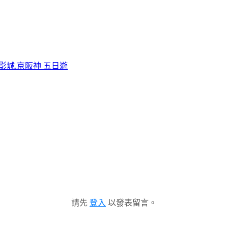
影城.京阪神 五日遊
請先
登入
以發表留言。