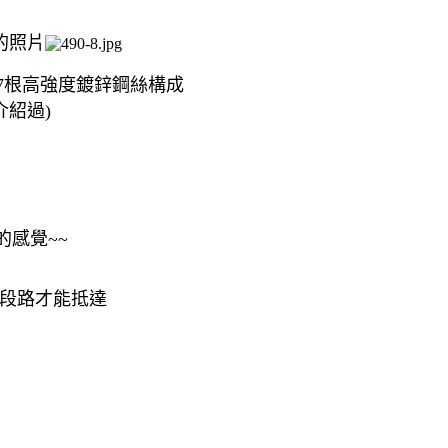
的照片
27根高強度鍍鋅鋼絲構成
介紹過)
感覺~~
一段路才能抵達