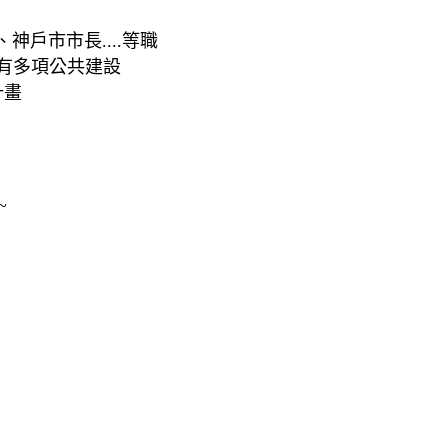
戶市市長....等職
有多項公共建設
計畫
~