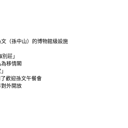
孫文（孫中山）的博物館級設施
海別莊」
名為移情閣
堂」
召開了歡迎孫文午餐會
年對外開放