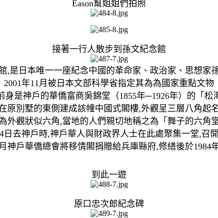
Eason幫姐姐們拍照
接著一行人散步到孫文紀念館
館,是日本唯一一座紀念中國的革命家、政治家、思想家
2001年11月被日本文部科學省指定其為為國家重點文物
前身是神戶的華僑富商吳錦堂（1855年─1926年）的「松
年初在原別墅的東側建成該幢中國式閣樓,外觀呈三層八角起
為外觀狀似六角,當地的人們親切地稱之為「舞子的六角
月14日去神戶時,神戶華人與財政界人士在此處聚集一堂,
年11月神戶華僑總會將移情閣捐贈給兵庫縣府,修繕後於1984
到此一遊
原口忠次郎紀念碑