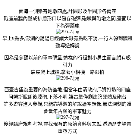
面海一側築有砲墩四處,計圓形及半圓形各兩座
砲座前牆內鑿成排盾形口以儲存砲彈,砲墩與砲墩之間,臺面以
下為彈藥庫
早上9點多,澎湖的艷陽已經讓大夥有點吃不消,一行人躲到牆邊
聽導遊解說
因為是參觀以前的軍事碉堡,這樣的行程對小男生而言頗有吸
引力
宸宸爬上城牆,拿著小相機一路跟拍
西臺古堡為重要的海防基地,但當年由清政府斥資打造的四座
阿姆斯脫朗後膛砲,下落不明,讓古堡僅剩建築硬體及砲台
許多遊客進入參觀,只能靠導遊的解說憑空想像,無法深刻的體
會當年古堡的軍事魅力
後經縣府規劃考證,尋找現有的原始資料與文獻,透過歷史場景
重塑方式