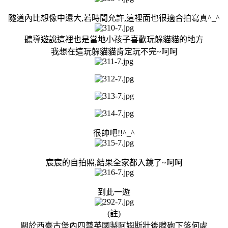
隧道內比想像中還大,若時間允許,這裡面也很適合拍寫真^_^
聽導遊說這裡也是當地小孩子喜歡玩躲貓貓的地方
我想在這玩躲貓貓肯定玩不完~呵呵
很帥吧!!^_^
宸宸的自拍照,結果全家都入鏡了~呵呵
到此一遊
(註)
關於西臺古堡內四尊英國製阿姆斯壯後膛砲下落何處