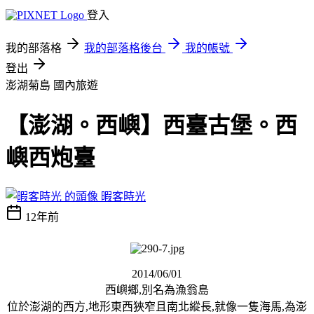
登入
我的部落格
我的部落格後台
我的帳號
登出
澎湖菊島
國內旅遊
【澎湖。西嶼】西臺古堡。西
嶼西炮臺
暇客時光
12年前
2014/06/01
西嶼鄉,別名為漁翁島
位於澎湖的西方,地形東西狹窄且南北縱長,就像一隻海馬,為澎