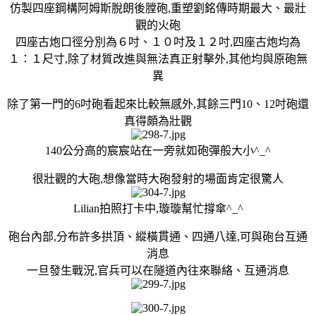
仿製四座鋼構阿姆斯脫朗後膛砲,重塑劉銘傳時期最大、最壯
觀的火砲
四座古炮口徑分別為６吋、１０吋及１２吋,四座古炮均為
１：１尺寸,除了材質改進與無法真正射擊外,其他均與原砲無
異
除了第一門的6吋砲看起來比較無感外,其餘三門10、12吋砲還
真得頗為壯觀
140公分高的宸宸站在一旁就如砲彈般大小^_^
很壯觀的大砲,想像當時大砲發射的場面肯定很驚人
Lilian拍照打卡中,璇璇幫忙撐傘^_^
砲台內部,分布許多拱頂、縱橫貫通、四通八達,可與砲台互通
消息
一旦發生戰況,官兵可以在隧道內往來聯絡、互通消息