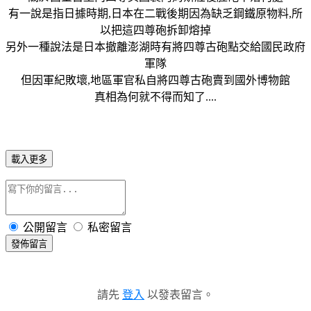
有一說是指日據時期,日本在二戰後期因為缺乏鋼鐵原物料,所
以把這四尊砲拆卸熔掉
另外一種說法是日本撤離澎湖時有將四尊古砲點交給國民政府
軍隊
但因軍紀敗壞,地區軍官私自將四尊古砲賣到國外博物館
真相為何就不得而知了....
載入更多
公開留言
私密留言
發佈留言
請先
登入
以發表留言。