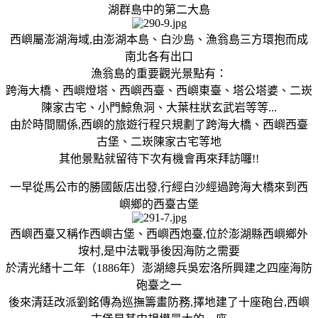
湖群島中的第二大島
西嶼屬澎湖海域,由澎湖本島、白沙島、漁翁島三方環抱而成
南北各有出口
漁翁島的重要觀光景點有：
跨海大橋、西嶼燈塔、西嶼西臺、西嶼東臺、塔公塔婆、二崁
陳家古宅、小門鯨魚洞、大葉柱狀玄武岩等等...
由於時間關係,西嶼的旅遊行程只規劃了跨海大橋、西嶼西臺
古堡、二崁陳家古宅等地
其他景點就留待下次有機會再來拜訪囉!!
一早從馬公市的勝國飯店出發,行經白沙經過跨海大橋來到西
嶼鄉的西臺古堡
西嶼西臺又稱作西嶼古堡、西嶼西炮臺,位於澎湖縣西嶼鄉外
垵村,是中法戰爭後因海防之需要
於清光緒十二年（1886年）澎湖總兵吳宏洛所興建之四座海防
砲臺之一
後來清廷改派劉銘傳為巡撫籌畫防務,擇地建了十座砲台,西嶼