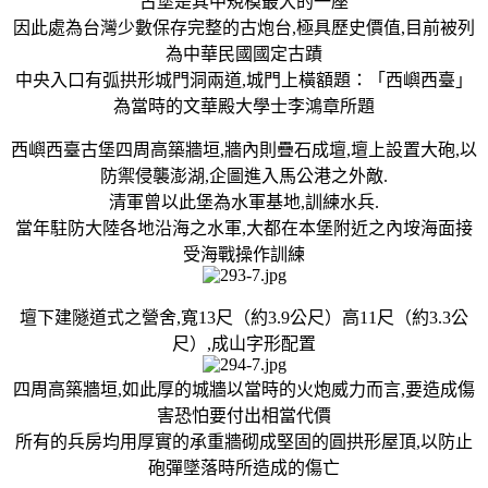
古堡是其中規模最大的一座
因此處為台灣少數保存完整的古炮台,極具歷史價值,目前被列
為中華民國國定古蹟
中央入口有弧拱形城門洞兩道,城門上橫額題：「西嶼西臺」
為當時的文華殿大學士李鴻章所題
西嶼西臺古堡四周高築牆垣,牆內則疊石成壇,壇上設置大砲,以
防禦侵襲澎湖,企圖進入馬公港之外敵.
清軍曾以此堡為水軍基地,訓練水兵.
當年駐防大陸各地沿海之水軍,大都在本堡附近之內垵海面接
受海戰操作訓練
壇下建隧道式之營舍,寬13尺（約3.9公尺）高11尺（約3.3公
尺）,成山字形配置
四周高築牆垣,如此厚的城牆以當時的火炮威力而言,要造成傷
害恐怕要付出相當代價
所有的兵房均用厚實的承重牆砌成堅固的圓拱形屋頂,以防止
砲彈墜落時所造成的傷亡