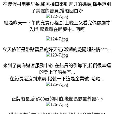
在渡假村用完早餐,騎著機車來到吉貝的碼頭,揮手道別
了美麗的吉貝,搭船回白沙
經過昨天一下午的充實行程,加上晚上又看完偶像劇才
入睡,感覺還在睡夢中...呵呵
今天依舊是帶點雲層的好天氣(澎湖的艷陽超熱情^^")...
來到了南海遊客服務中心,在船員的引導下,我們很幸運
的登上了船長室...
在船長還沒到來前,假裝一下這是企業號~哈哈...
正牌船長,高齡80歲的阿伯,老船長霸氣外露^_^