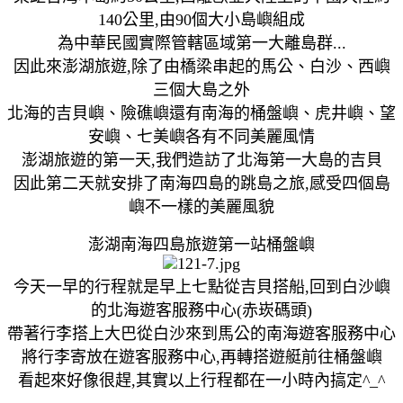
140公里,由90個大小島嶼組成
為中華民國實際管轄區域第一大離島群...
因此來澎湖旅遊,除了由橋梁串起的馬公、白沙、西嶼
三個大島之外
北海的吉貝嶼、險礁嶼還有南海的桶盤嶼、虎井嶼、望
安嶼、七美嶼各有不同美麗風情
澎湖旅遊的第一天,我們造訪了北海第一大島的吉貝
因此第二天就安排了南海四島的跳島之旅,感受四個島
嶼不一樣的美麗風貌
澎湖南海四島旅遊第一站桶盤嶼
今天一早的行程就是早上七點從吉貝搭船,回到白沙嶼
的北海遊客服務中心(赤崁碼頭)
帶著行李搭上大巴從白沙來到馬公的南海遊客服務中心
將行李寄放在遊客服務中心,再轉搭遊艇前往桶盤嶼
看起來好像很趕,其實以上行程都在一小時內搞定^_^