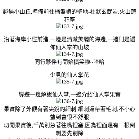
越過小山丘,準備前往桶盤嶼的聖地-柱狀玄武岩.火山蓮
花座
沿著海岸小徑前進,一邊是清澈美麗的海邊,一邊則是遍
佈仙人掌的山坡
同行夥伴有開始搞笑啦~哈哈
少見的仙人掌花
導遊一邊解說仙人掌,一邊介紹仙人掌果實
果實除了外觀有著尖銳的細刺,細刺還帶著毛刺,不小心
螫到會很不舒服
切開果實後,千萬別急著往嘴裡塞,因為裡面還有一根倒
刺要先剔除