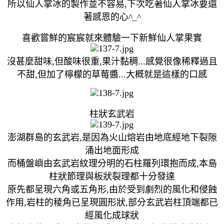
所以仙人掌冰的製作並不容易,下次吃著仙人掌冰要還
著感恩的心^_^
喜歡嘗鮮的宸宸就來體驗一下新鮮仙人掌果實
沒甚麼甜味,但酸味很重,果汁黏稠...感覺很像稀釋過且
不甜,但加了檸檬的草莓醬...大概就是這樣的口感
柱狀玄武岩
澎湖群島的玄武岩,是因為火山熔岩由地底經地下裂隙
涌出地面形成
而桶盤嶼由玄武岩紋理分明的石柱羅列環抱而成,本島
柱狀節理與板狀裂理都十分發達
原先都呈現六角或五角形,由於受到劇烈的風化和侵蝕
作用,岩柱的稜角已呈現圓形狀,部分玄武岩柱頂端都已
經風化成球狀