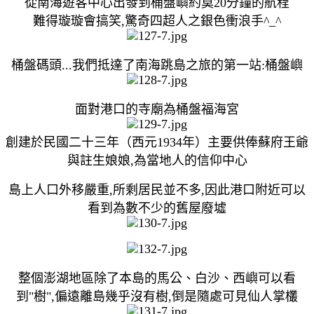
從南海遊客中心出發到桶盤嶼約莫20分鐘的航程
難得璇璇會搞笑,驚奇四超人之銀色衝浪手^_^
桶盤碼頭...我們抵達了南海跳島之旅的第一站:桶盤嶼
面對港口的寺廟為桶盤福海宮
創建於民國二十三年（西元1934年）主要供俸蘇府王爺
與註生娘娘,為當地人的信仰中心
島上人口外移嚴重,所剩居民並不多,因此港口附近可以
看到為數不少的舊屋廢墟
整個澎湖地區除了本島的馬公、白沙、西嶼可以看
到"樹",偏遠離島幾乎沒有樹,倒是隨處可見仙人掌欉