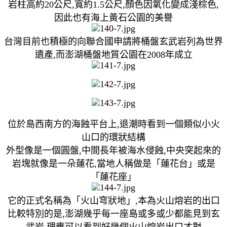
岩柱高約20公尺,寬約1.5公尺,顏色因氧化變成淺棕色,
因此也有海上黃石公園的美譽
台灣目前也積極的向聯合國申請將桶盤玄武岩列為世界
遺產,而澎湖桶盤地質公園在2008年成立
位於島西南方的海蝕平台上,退潮時看到一個類似小火
山口的環狀結構
外型像是一個圓盤,中間長年被海水侵蝕,中央突起來的
岩塊就像是一朵蓮花,當地人稱做是「蓮花台」或是
「蓮花座」
它的正式名稱為「火山穹狀地」,本為火山熔岩的出口
比較特別的是,澎湖幾乎每一座島或多或少都能見到玄
武岩,理應可以看到好幾個火山熔岩出口才對