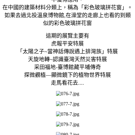
在中國的建築材料分類上，稱為「彩色玻璃拼花窗」。
如果去過北投溫泉博物館,在澡堂的走廊上也看的到類
似的彩色玻璃拼花窗
這期的展覽主要有
虎報平安特展
「太陽之子~當神話傳說遇上排灣族」特展
天旋地轉~認識臺灣天然災害特展
采田福地-臺博館藏平埔傳奇
探微觀植—顯微鏡下的植物世界特展
走馬看花去....