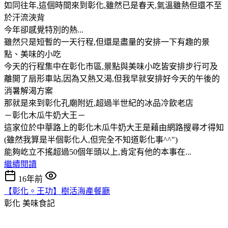
如同往年,這個時間來到彰化,雖然已是春天,氣溫雖熱但還不至
於汗流浹背
今年卻感覺特別的熱...
雖然只是短暫的一天行程,但還是盡量的安排一下有趣的景
點、美味的小吃
今天的行程集中在彰化市區,景點與美味小吃皆安排步行可及
離開了扇形車站,因為又熱又渴,但我早就安排好今天的午後的
消暑解渴方案
那就是來到彰化孔廟附近,超過半世紀的冰品冷飲老店
－彰化木瓜牛奶大王－
這家位於中華路上的彰化木瓜牛奶大王是藉由網路搜尋才得知
(雖然我算是半個彰化人,但完全不知道彰化事^^")
能夠屹立不搖超過50個年頭以上,肯定有他的本事在...
繼續閱讀
16年前
【彰化。王功】樹活海產餐廳
彰化
美味食記