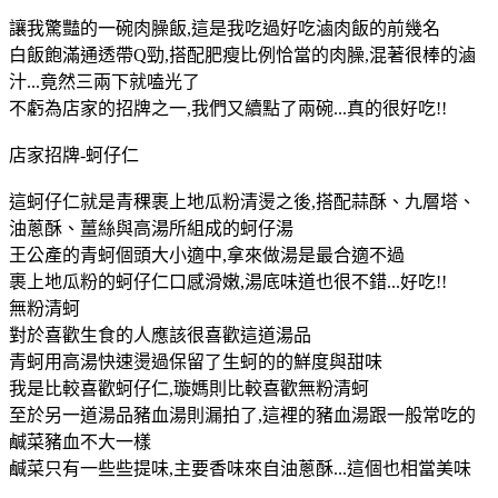
讓我驚豔的一碗肉臊飯,這是我吃過好吃滷肉飯的前幾名
白飯飽滿通透帶Q勁,搭配肥瘦比例恰當的肉臊,混著很棒的滷
汁...竟然三兩下就嗑光了
不虧為店家的招牌之一,我們又續點了兩碗...真的很好吃!!
店家招牌-蚵仔仁
這蚵仔仁就是青稞裹上地瓜粉清燙之後,搭配蒜酥、九層塔、
油蔥酥、薑絲與高湯所組成的蚵仔湯
王公產的青蚵個頭大小適中,拿來做湯是最合適不過
裹上地瓜粉的蚵仔仁口感滑嫩,湯底味道也很不錯...好吃!!
無粉清蚵
對於喜歡生食的人應該很喜歡這道湯品
青蚵用高湯快速燙過保留了生蚵的的鮮度與甜味
我是比較喜歡蚵仔仁,璇媽則比較喜歡無粉清蚵
至於另一道湯品豬血湯則漏拍了,這裡的豬血湯跟一般常吃的
鹹菜豬血不大一樣
鹹菜只有一些些提味,主要香味來自油蔥酥...這個也相當美味