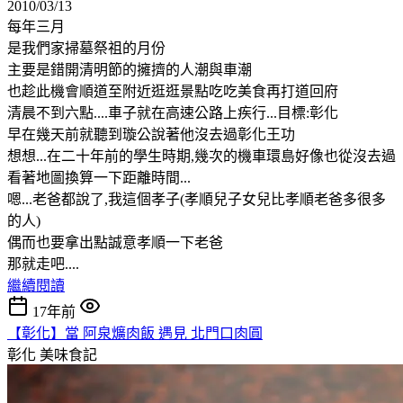
2010/03/13
每年三月
是我們家掃墓祭祖的月份
主要是錯開清明節的擁擠的人潮與車潮
也趁此機會順道至附近逛逛景點吃吃美食再打道回府
清晨不到六點....車子就在高速公路上疾行...目標:彰化
早在幾天前就聽到璇公說著他沒去過彰化王功
想想...在二十年前的學生時期,幾次的機車環島好像也從沒去過
看著地圖換算一下距離時間...
嗯...老爸都說了,我這個孝子(孝順兒子女兒比孝順老爸多很多
的人)
偶而也要拿出點誠意孝順一下老爸
那就走吧....
繼續閱讀
17年前
【彰化】當 阿泉爌肉飯 遇見 北門口肉圓
彰化
美味食記