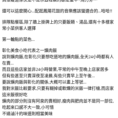
還可以這麼開心...配起鳳陽花鼓的音樂應該蠻適合的...哈哈!!
排隊點餐區,除了牆上掛牌上的只要飯類、湯品,還有十多樣家
常小菜供客人選擇
第一輪點的菜色...
彰化美食小吃代表之一爌肉飯
說到爌肉飯,在彰化只要想吃道地的爌肉飯,全天24小時都有人
在賣...
而且這些店家並非24小時營業,平常的中午至晚上店家居多
但有些甚至只賣深夜至凌晨,有些只賣早上至午後...
要說爌肉飯與彰化的關係,大概可以畫上等號...
我對米飯比較要求,只要有糊掉或軟爛的米飯一律打槍,而店家
這米飯很好吃
爌肉的部分則沒有阿泉的賣相好,瘦肉與肥肉並不是同一部位,
吃起來口感不大一致,小可惜
不過滷汁的味道則相當美味