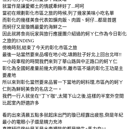
就當作是讓愛鄉土的情感牽絆好了...呵呵
當初在規劃彰化市區之旅的時候,列了幾家美味小吃名單
而彰化的幾樣美食代表如爌肉飯、肉圓、蚵仔...都是首選
而蚵仔又是璇媽最愛的海鮮之一
因此就將食尚玩家與旅行應援團介紹過的蚵ㄚ仁作為今日彰化
之旅的ENDING
傍晚時刻,結束了今天的彰化市區之旅
最後一站當然要來品嚐在地小吃,填飽肚子好北上回台北咩!!
一小段車程的時間我們來到了華山路與中正路口的蚵ㄚ仁
彰化為全國蚵產量前幾大的縣市,離市區不遠的彰化王功是主
要產地
所以來到彰化當然要來品嘗一下當地的蚵料理,市區內的蚵ㄚ
仁則為鮮蚵美食的名店之一。
我們一行人就坐在"丁ㄚ咖",太陽下山之後,這樣的半室外空間
比起室內舒適許多
看的出來清晨五點多就起床出門的璇已經露出疲態,倒是年紀
最小的電眼小子還是精力充沛
真懷疑這傢伙是不是水壺裡裝的都是蠻牛+馬力夯^^