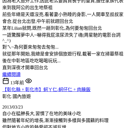
因為老大旅外工作,因此老么要肩負長子的重責,擔任家族代表
來到我阿公的出生地祭祖
前些年總是天還沒亮,看著妻小熟睡的身影,一人開車至叔叔家
會合,從台北出發,中午前就趕回台北
某年Lilian就問,既然一趟到彰化,為何要匆匆回台北
一語驚醒夢中人~嚇得我屁滾尿流失了魂(周星馳的電影台詞
^_^)
對ㄟ~為何要來匆匆去匆匆...
就從那年開始,我總是會安排個旅遊行程,載著一家在掃墓祭祖
後在中彰地區吃吃喝喝玩玩...
直到深夜才開車回台北
繼續閱讀
13年前
【彰化縣。彰化市】蚵ㄚ仁-蚵仔仁。肉臊飯
彰化
國內旅遊
2013/03/23
自小在艋舺長大,習慣了在地的美味小吃
雖然隨著年紀的增長,漸漸接觸到多樣與多國籍的料理
但對地方小吃的熱愛卻不減反增