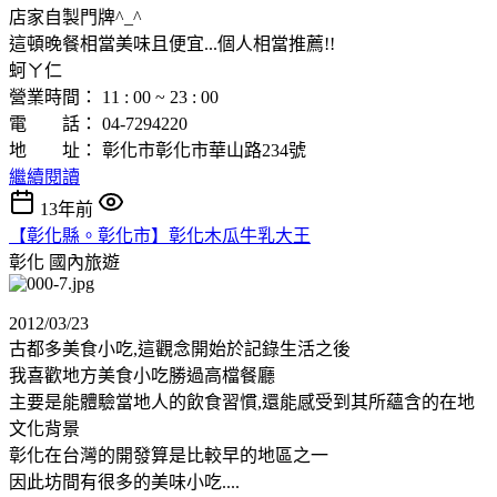
店家自製門牌^_^
這頓晚餐相當美味且便宜...個人相當推薦!!
蚵ㄚ仁
營業時間： 11 : 00 ~ 23 : 00
電 話： 04-7294220
地 址： 彰化市彰化市華山路234號
繼續閱讀
13年前
【彰化縣。彰化市】彰化木瓜牛乳大王
彰化
國內旅遊
2012/03/23
古都多美食小吃,這觀念開始於記錄生活之後
我喜歡地方美食小吃勝過高檔餐廳
主要是能體驗當地人的飲食習慣,還能感受到其所蘊含的在地
文化背景
彰化在台灣的開發算是比較早的地區之一
因此坊間有很多的美味小吃....