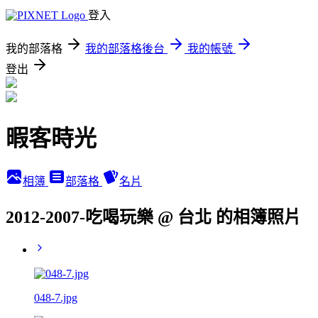
登入
我的部落格
我的部落格後台
我的帳號
登出
暇客時光
相簿
部落格
名片
2012-2007-吃喝玩樂 @ 台北 的相簿照片
048-7.jpg